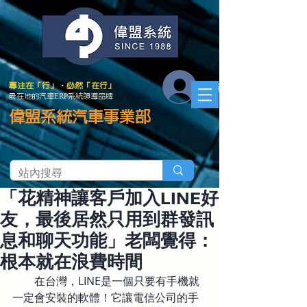
會員登入
專注在「行」．必然「在行」
最在地的汽車ERP系統領導品牌
偉盟系統汽車事業部
「花精神讓客戶加入LINE好
友，最後居然只用到群發訊
息和聊天功能」老闆覺得：
根本就在浪費時間
　　在台灣，LINE是一個只要有手機就
一定會安裝的軟體！它讓電信公司的手