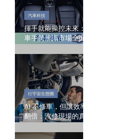
汽車科技
揮手就能操控未來：汽
車手勢辨識市場全面起
飛
行宇宙生態圈
AI 不修車，但讓效率
翻倍：汽修現場的真正
價值