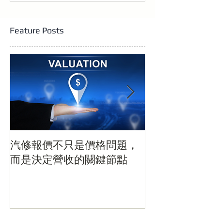
題，而是決定營收的關鍵
汰」：電動化浪
節點
灣關鍵時刻
Feature Posts
汽修報價不只是價格問題，
當汽車開始「
而是決定營收的關鍵節點
電動化浪潮下
刻