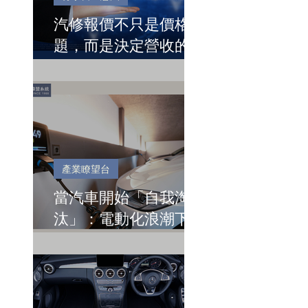
汽修報價不只是價格問
題，而是決定營收的關
鍵節點
產業瞭望台
當汽車開始「自我淘
汰」：電動化浪潮下的
台灣關鍵時刻