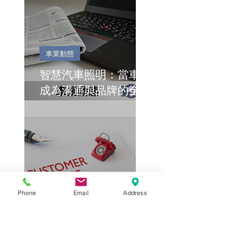
車業動態
智慧汽車照明：當車燈
成為溝通與品牌的全新
語言
產業瞭望台
Phone
Email
Address
AI 進不了汽修廠？問
題不在技術，而在應用