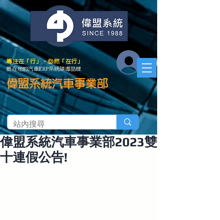
會員登入
專注在「行」．必然「在行」
最在地的汽車ERP系統領導品牌
偉盟系統汽車事業部
偉盟系統汽車事業部2023雙
十連假公告!