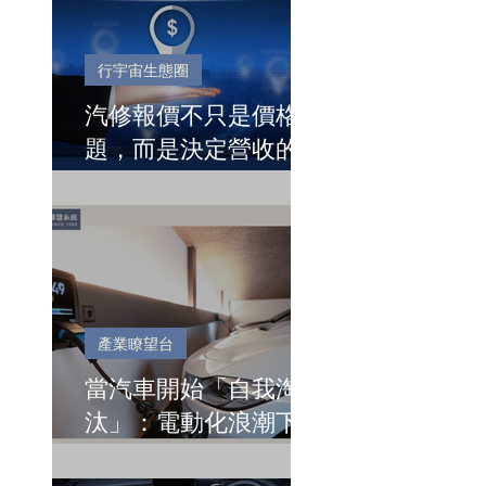
行宇宙生態圈
汽修報價不只是價格問
題，而是決定營收的關
鍵節點
產業瞭望台
當汽車開始「自我淘
汰」：電動化浪潮下的
台灣關鍵時刻