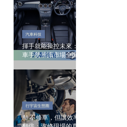
汽車科技
揮手就能操控未來：汽
車手勢辨識市場全面起
飛
行宇宙生態圈
AI 不修車，但讓效率
翻倍：汽修現場的真正