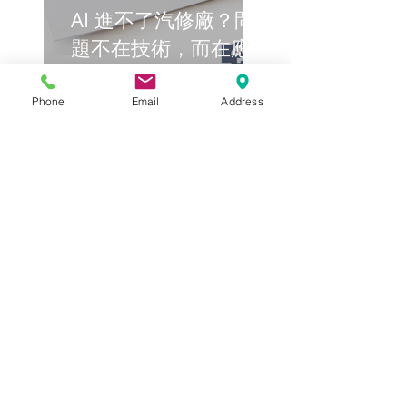
AI 進不了汽修廠？問
題不在技術，而在應用
方式
Search By Tags
Phone
Email
Address
ADAS
AI汽車
BI
CRM管理系統
ERP系統
ESG永續
Holiday
互聯網
交通指標
偉盟機具物料管理系統
偉盟汽材回娘家
偉盟系統「行宇宙」
偉盟系統「行宇宙」串聯出行商機
大型機具租賃系統
庫存管理
建議採購
循環經濟
智慧派車管理系統
智能車
汽材業
汽車回收
汽車市場
汽車材料業
石材
租車附駕管理系統
自動駕駛
電動車
電子發票
Follow Us
Archive