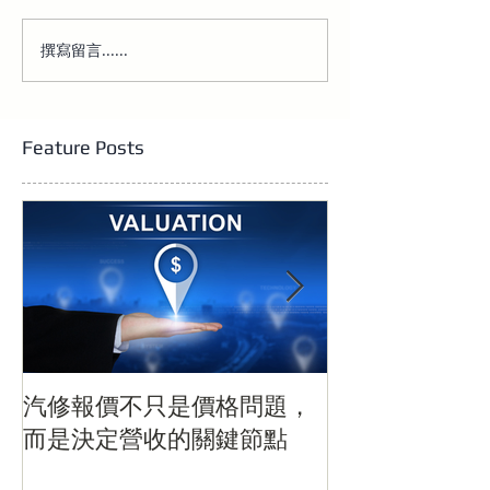
撰寫留言......
汽修報價不只是價格問
當汽車開始「自
題，而是決定營收的關鍵
汰」：電動化浪
節點
灣關鍵時刻
Feature Posts
汽修報價不只是價格問題，
當汽車開始「
而是決定營收的關鍵節點
電動化浪潮下
刻