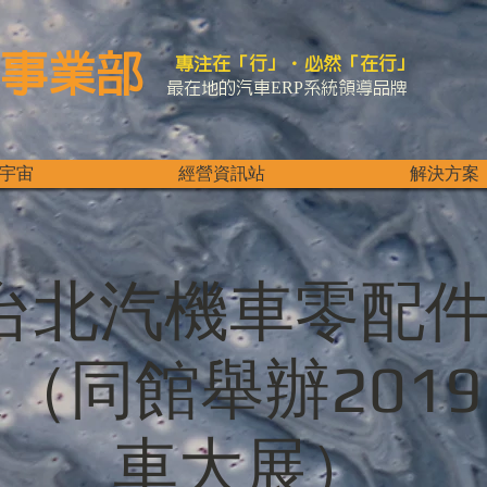
事業部
專注在「行」．必然「在行」
最在地的汽車ERP系統領導品牌
宇宙
經營資訊站
解決方案
9 台北汽機車零配
（同館舉辦201
車大展）