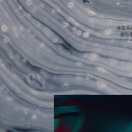
偉盟系統
展分