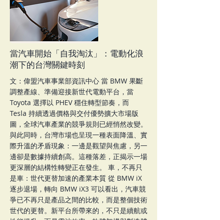
統，汽修廠不再只是被動接單，而是開始具備
主動經營客戶的能力。 偉盟行宇宙CRM的價
值，就在於讓每一次估價，都成為一次建立信
任與創造營收的機會。
More
當汽車開始「自我淘汰」：電動化浪
潮下的台灣關鍵時刻
文：偉盟汽車事業部資訊中心 當 BMW 果斷
調整產線、準備迎接新世代電動平台，當
Toyota 選擇以 PHEV 穩住轉型節奏，而
Tesla 持續透過價格與交付優勢擴大市場版
圖，全球汽車產業的競爭規則已經悄然改變。
與此同時，台灣市場也呈現一種表面降溫、實
際升溫的矛盾現象：一邊是觀望與焦慮，另一
邊卻是數據持續創高。這種落差，正揭示一場
更深層的結構性轉變正在發生。 車，不再只
是車：世代更替加速的產業本質 從 BMW iX
逐步退場，轉向 BMW iX3 可以看出，汽車競
爭已不再只是產品之間的比較，而是整個技術
世代的更替。新平台所帶來的，不只是續航或