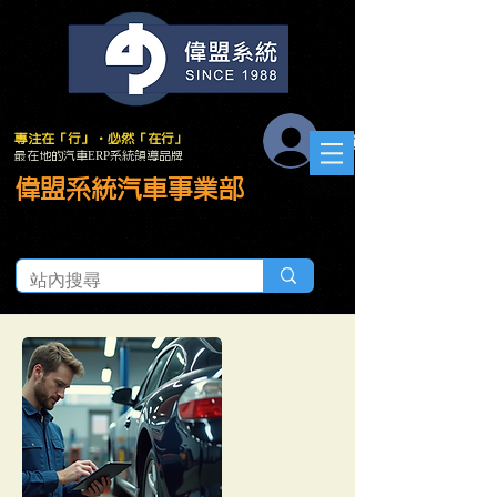
會員登入
專注在「行」．必然「在行」
最在地的汽車ERP系統領導品牌
偉盟系統汽車事業部