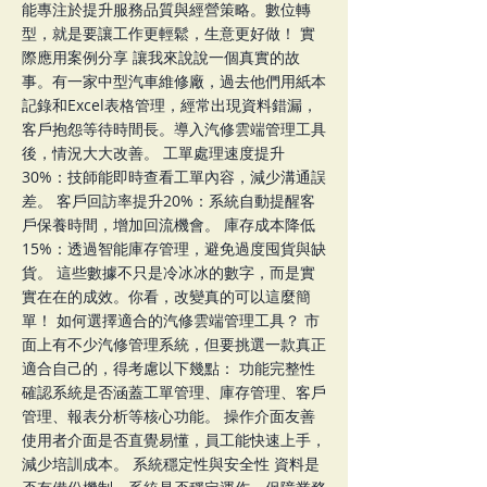
能專注於提升服務品質與經營策略。數位轉
型，就是要讓工作更輕鬆，生意更好做！ 實
際應用案例分享 讓我來說說一個真實的故
事。有一家中型汽車維修廠，過去他們用紙本
記錄和Excel表格管理，經常出現資料錯漏，
客戶抱怨等待時間長。導入汽修雲端管理工具
後，情況大大改善。 工單處理速度提升
30%：技師能即時查看工單內容，減少溝通誤
差。 客戶回訪率提升20%：系統自動提醒客
戶保養時間，增加回流機會。 庫存成本降低
15%：透過智能庫存管理，避免過度囤貨與缺
貨。 這些數據不只是冷冰冰的數字，而是實
實在在的成效。你看，改變真的可以這麼簡
單！ 如何選擇適合的汽修雲端管理工具？ 市
面上有不少汽修管理系統，但要挑選一款真正
適合自己的，得考慮以下幾點： 功能完整性
確認系統是否涵蓋工單管理、庫存管理、客戶
管理、報表分析等核心功能。 操作介面友善
使用者介面是否直覺易懂，員工能快速上手，
減少培訓成本。 系統穩定性與安全性 資料是