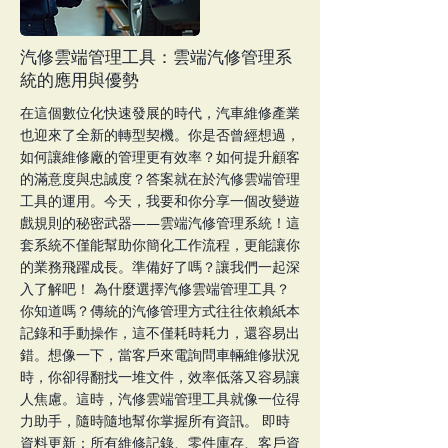
汽修雲端管理工具：雲端汽修管理系
統的應用與優勢
在這個數位化快速發展的時代，汽車維修產業
也迎來了全新的轉型契機。你是否曾經想過，
如何讓維修廠的管理更有效率？如何提升顧客
的滿意度與忠誠度？答案就在於汽修雲端管理
工具的運用。今天，我要和你分享一個改變遊
戲規則的秘密武器——雲端汽修管理系統！這
套系統不僅能幫助你簡化工作流程，更能讓你
的業務飛躍成長。準備好了嗎？讓我們一起深
入了解吧！ 為什麼選擇汽修雲端管理工具？
你知道嗎？傳統的汽修管理方式往往依賴紙本
記錄和手動操作，這不僅耗時耗力，還容易出
錯。想像一下，當客戶來電詢問車輛維修狀況
時，你卻得翻找一堆文件，效率低落又容易讓
人焦慮。這時，汽修雲端管理工具就像一位得
力助手，隨時隨地幫你掌握所有資訊。 即時
資料更新：所有維修記錄、零件庫存、客戶資