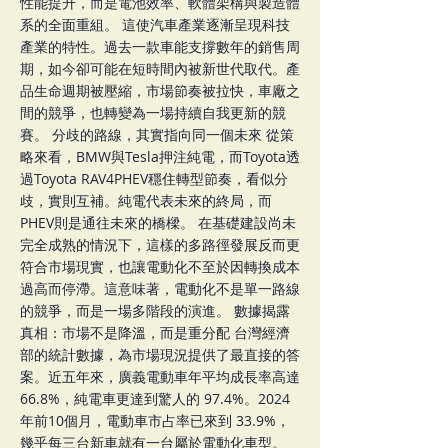
性能提升，而是電池效率、軟體架構與製造體
系的全面重組。 這使汽車產業逐漸呈現科技
產業的特性。過去一款車能支撐數年的銷售周
期，如今卻可能在短時間內被新世代取代。產
品生命週期被壓縮，市場節奏被拉快，車廠之
間的競爭，也轉變為一場持續自我更新的競
賽。 分歧的路線，其實指向同一個未來 從策
略來看，BMW與Tesla押注純電，而Toyota透
過Toyota RAV4PHEV穩住轉型節奏，看似分
歧，實則互補。純電代表未來的終局，而
PHEV則是通往未來的橋樑。 在基礎建設尚未
完全成熟的情況下，這樣的多路徑發展反而更
符合市場現實，也讓電動化不至於因轉換成本
過高而停滯。這意味著，電動化不是單一路線
的競爭，而是一場多階段的演進。 數據揭露
真相：市場不是降溫，而是重分配 台灣經濟
部的統計數據，為市場現況提供了最直接的答
案。近五年來，廣義電動車年平均成長率高達
66.8%，純電車更達到驚人的 97.4%。2024
年前10個月，電動車市占率已來到 33.9%，
幾乎每三台新車就有一台屬於電動化車型。