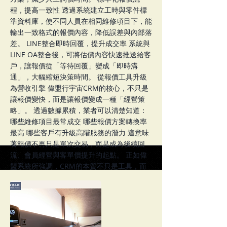
程，提高一致性 透過系統建立工時與零件標
準資料庫，使不同人員在相同維修項目下，能
輸出一致格式的報價內容，降低誤差與內部落
差。 LINE整合即時回覆，提升成交率 系統與
LINE OA整合後，可將估價內容快速推送給客
戶，讓報價從「等待回覆」變成「即時溝
通」，大幅縮短決策時間。 從報價工具升級
為營收引擎 偉盟行宇宙CRM的核心，不只是
讓報價變快，而是讓報價變成一種「經營策
略」。 透過數據累積，業者可以清楚知道：
哪些維修項目最常成交 哪些報價方案轉換率
最高 哪些客戶有升級高階服務的潛力 這意味
著報價不再只是單次交易，而是成為後續回
流、會員經營與客單價提升的起點。 正如偉
盟系統所強調，CRM的本質不只是工具，而
是讓汽修廠從「經驗經營」走向「數據經
營」，並最終轉化為穩定營收與長期客戶關
係。 在汽車產業加速數位化的時代，真正拉
開差距的，不是技術本身，而是「資訊處理速
度與顧客溝通效率」。 當報價從人工走向系