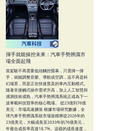
服務與效率。 在這樣的轉變之下，產業不再
有長時間的適應期。從車廠、供應鏈到售後服
務，每一個環節都必須同步升級。當市場開始
進入「自我淘汰」的高速循環，真正決定勝負
的，不是誰起步最早，而是誰能在變動中持續
調整、快速進化。 對台灣而言，這不只是一
次技術轉型，而是一場關乎產業位置重塑的關
鍵戰役。
More
揮手就能操控未來：汽車手勢辨識市
場全面起飛
當駕駛不再需要低頭觸控螢幕，只需揮一揮
手，就能調整音樂、導航或空調，這不再是科
幻場景，而是正在快速普及的車內互動模式。
隨著非接觸式操作需求升高，加上人工智慧與
感測技術成熟，汽車手勢辨識系統正成為下一
波車載科技競爭的核心戰場。 從23億到76億
美元：市場高速擴張 根據市場研究數據，全
球汽車手勢辨識系統市場規模將從2026年的
23億美元，大幅成長至2033年的76億美元，
年複合成長率高達18.7%。這樣的成長速度，