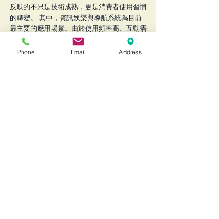
反映的不只是技術成熟，更是消費者使用習慣
的轉變。 其中，資訊娛樂與導航系統為目前
最主要的應用場景。由於使用頻率高、互動需
求強，車主對「直覺操作」的期待，正推動手
勢控制從高端車款逐步下放至中階車型。 為
Phone
Email
Address
何手勢控制成為關鍵？安全與體驗雙升級 傳
統觸控螢幕雖然便利，但在行駛過程中仍可能
造成分心風險。手勢辨識的最大價值，在於
「免接觸、免視線轉移」，駕駛只需簡單動
作，即可完成操作，大幅提升行車安全。 同
時，這種互動方式也帶來更直覺的人機體驗。
透過攝影機、雷達與感測器結合AI演算法，系
統能即時辨識手部動作，甚至逐步進化到個人
化操作習慣學習，使車輛更像一個「懂你的助
手」。 技術推進：AI與感測器的關鍵突破 手
勢辨識的精準度與反應速度，過去一直是技術
瓶頸。但隨著機器學習、電腦視覺與即時運算
能力的提升，現代系統已能在複雜環境下穩定
運作。 此外，更低成本且高效能的感測器陸
續問世，也讓這項技術具備規模化導入的條