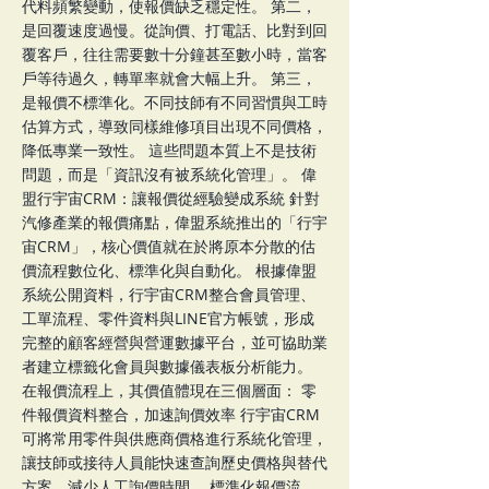
代料頻繁變動，使報價缺乏穩定性。 第二，
是回覆速度過慢。從詢價、打電話、比對到回
覆客戶，往往需要數十分鐘甚至數小時，當客
戶等待過久，轉單率就會大幅上升。 第三，
是報價不標準化。不同技師有不同習慣與工時
估算方式，導致同樣維修項目出現不同價格，
降低專業一致性。 這些問題本質上不是技術
問題，而是「資訊沒有被系統化管理」。 偉
盟行宇宙CRM：讓報價從經驗變成系統 針對
汽修產業的報價痛點，偉盟系統推出的「行宇
宙CRM」，核心價值就在於將原本分散的估
價流程數位化、標準化與自動化。 根據偉盟
系統公開資料，行宇宙CRM整合會員管理、
工單流程、零件資料與LINE官方帳號，形成
完整的顧客經營與營運數據平台，並可協助業
者建立標籤化會員與數據儀表板分析能力。
在報價流程上，其價值體現在三個層面： 零
件報價資料整合，加速詢價效率 行宇宙CRM
可將常用零件與供應商價格進行系統化管理，
讓技師或接待人員能快速查詢歷史價格與替代
方案，減少人工詢價時間。 標準化報價流