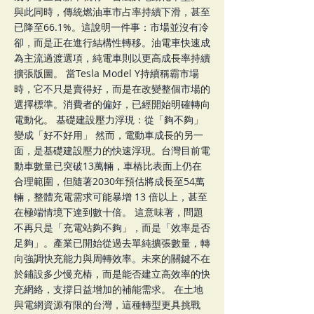
與此同時，傳統燃油車市占率持續下滑，甚至
已降至66.1%。這說明一件事：市場並沒有冷
卻，而是正在進行結構性轉移。油電車快速成
為主流過渡選項，純電車則以更高成長率持續
擴張版圖。 當Tesla Model Y持續稱霸市場
時，它不只是賣得好，而是在改變整個市場的
選擇標準。消費者的偏好，已經開始明確轉向
電動化。 基礎建設壓力浮現：從「夠不夠」
變成「好不好用」 然而，電動車成長的另一
面，是基礎建設壓力的快速浮現。台灣目前電
動車數量已突破13萬輛，車樁比表面上仍在
合理範圍，但隨著2030年預估將成長至54萬
輛，整體充電需求可能暴增 13 倍以上，甚至
在極端情境下達到數十倍。 這意味著，問題
不再只是「充電站夠不夠」，而是「效率是否
足夠」。產業已開始從過去單純擴張數量，轉
向強調快充能力與周轉效率。未來的關鍵不在
於鋪設多少慢充樁，而是能否建立高效率的快
充網絡，支撐日益增加的補能需求。 在土地
與電網資源有限的台灣，這種轉型更具挑戰