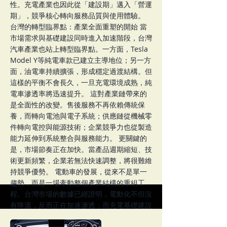
性。充電產業也因此從「建設期」邁入「營運
期」，競爭核心轉向服務品質與使用體驗。
台灣的轉型臨界點：產業全面重塑的開始 當
市場需求與基礎建設同時進入加速階段，台灣
汽車產業也站上轉型臨界點。一方面，Tesla
Model Y等純電車款已建立主導地位；另一方
面，油電車持續擴張，形成穩定過渡結構。但
這樣的平衡不會長久，一旦充電環境成熟，純
電車滲透率將迅速提升。 這對產業鏈帶來的
是全面性的改變。售後服務不再依賴傳統保
養，而轉向電池與電子系統；供應鏈從機械零
件轉向電控與能源技術；企業競爭力也從製造
能力延伸到系統整合與服務能力。 更關鍵的
是，市場節奏正在加快。當產品週期縮短、技
術更新頻繁，企業若無法快速調整，將很難維
持競爭優勢。 電動車的發展，從來不是單一
趨勢，而是一場牽動整個產業結構的重組工
程。台灣市場的數據已經證明，電動化不但沒
有降溫，反而正在加速滲透；而充電基礎建設
的壓力，也預示著下一階段競爭將從產品轉向