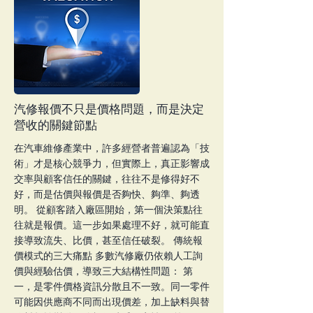
別再猶豫了，現在就是改變的最佳時機！ 想
像一下，當你用最先進的工具管理你的汽修
廠，工作變得輕鬆，顧客滿意度飆升，業績自
然水漲船高。這不只是夢想，而是可以實現的
未來。快來擁抱數位化，讓你的汽修事業開啟
全新篇章吧！
More
汽修報價不只是價格問題，而是決定
營收的關鍵節點
在汽車維修產業中，許多經營者普遍認為「技
術」才是核心競爭力，但實際上，真正影響成
交率與顧客信任的關鍵，往往不是修得好不
好，而是估價與報價是否夠快、夠準、夠透
明。 從顧客踏入廠區開始，第一個決策點往
往就是報價。這一步如果處理不好，就可能直
接導致流失、比價，甚至信任破裂。 傳統報
價模式的三大痛點 多數汽修廠仍依賴人工詢
價與經驗估價，導致三大結構性問題： 第
一，是零件價格資訊分散且不一致。同一零件
可能因供應商不同而出現價差，加上缺料與替