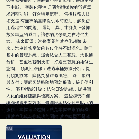
否有備份機制，系統是否穩定運作，保障業務
不中斷。 客製化彈性 是否能根據你的營運需
求調整功能，符合特定流程。 售後服務與技
術支援 有無專業團隊提供即時協助，解決使
用過程中的問題。 選對工具，才能真正發揮
數位轉型的威力，讓你的汽修廠走在時代尖
端。 未來展望：汽修產業的數位化趨勢 未
來，汽車維修產業的數位化將不斷深化。除了
基本的管理系統，還會結合人工智慧、大數據
分析，甚至物聯網技術，打造更智慧的維修生
態圈。 預測性維修：透過車輛數據分析，提
前預測故障，降低突發維修風險。 線上預約
與支付：讓顧客隨時隨地預約服務，提升便利
性。 客戶體驗升級：結合CRM系統，提供個
人化的維修建議與優惠方案。 這些趨勢不僅
讓維修廠更有效率，也讓顧客感受到更貼心的
服務。掌握這些趨勢，就是掌握未來的商機！
讓數位化成為你成功的關鍵 數位轉型不是遙
不可及的夢想，而是每個汽車維修廠都能實現
的目標。透過雲端汽修管理系統，你可以輕鬆
管理工單、庫存與客戶，提升整體營運效率。