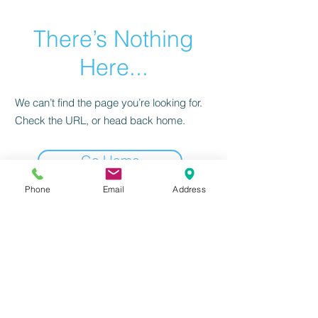
There’s Nothing
Here...
We can’t find the page you’re looking for.
Check the URL, or head back home.
Go Home
Phone
Email
Address
感到興趣嗎？請立刻聯絡我們！
前往填寫資訊
北區
(02)
2655-1055
或
撥打服務電話：
南區(07) 3118-555
我們將有專人為
您服務！
​台北分公司 | 台北市南港區三重路19-11號13樓