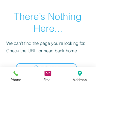
There’s Nothing
Here...
We can’t find the page you’re looking for.
Check the URL, or head back home.
Go Home
Phone
Email
Address
感到興趣嗎？請立刻聯絡我們！
前往填寫資訊
北區
(02)
2655-1055
或
撥打服務電話：
南區(07) 3118-555
我們將有專人為
您服務！
​台北分公司 | 台北市南港區三重路19-11號13樓