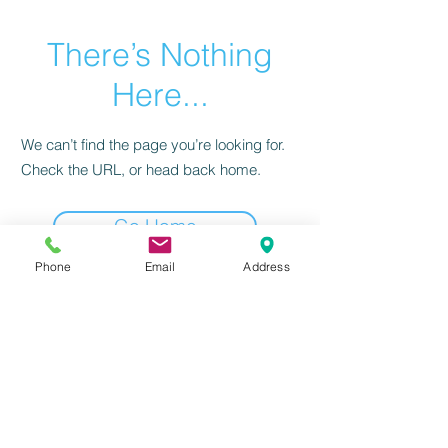
There’s Nothing
Here...
We can’t find the page you’re looking for.
Check the URL, or head back home.
Go Home
Phone
Email
Address
感到興趣嗎？請立刻聯絡我們！
前往填寫資訊
北區
(02)
2655-1055
或
撥打服務電話：
南區(07) 3118-555
我們將有專人為
您服務！
​台北分公司 | 台北市南港區三重路19-11號13樓