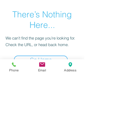
There’s Nothing
Here...
We can’t find the page you’re looking for.
Check the URL, or head back home.
Go Home
Phone
Email
Address
感到興趣嗎？請立刻聯絡我們！
前往填寫資訊
北區
(02)
2655-1055
或
撥打服務電話：
南區(07) 3118-555
我們將有專人為
您服務！
​台北分公司 | 台北市南港區三重路19-11號13樓