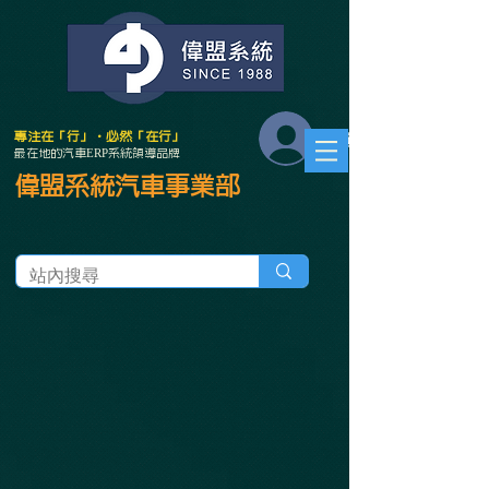
會員登入
專注在「行」．必然「在行」
最在地的汽車ERP系統領導品牌
偉盟系統汽車事業部