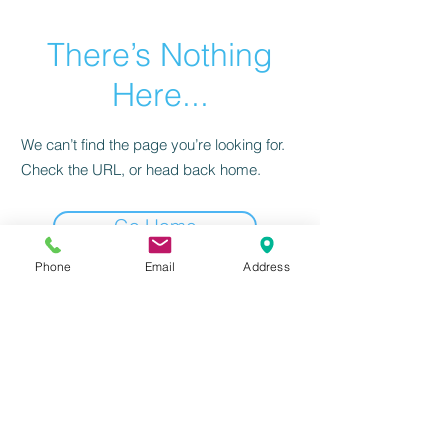
There’s Nothing
Here...
We can’t find the page you’re looking for.
Check the URL, or head back home.
Go Home
Phone
Email
Address
感到興趣嗎？請立刻聯絡我們！
前往填寫資訊
北區
(02)
2655-1055
或
撥打服務電話：
南區(07) 3118-555
我們將有專人為
您服務！
​台北分公司 | 台北市南港區三重路19-11號13樓