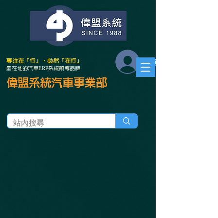
會員登入
專注在「行」．必然「在行」
最在地的汽車ERP系統領導品牌
偉盟系統汽車事業部