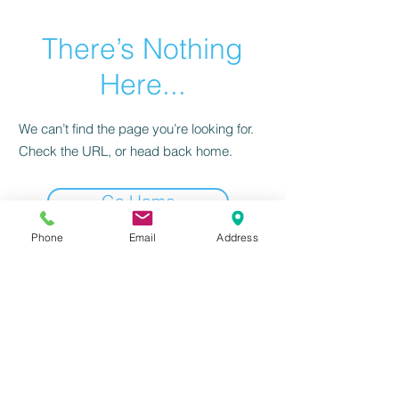
There’s Nothing
Here...
We can’t find the page you’re looking for.
Check the URL, or head back home.
Go Home
Phone
Email
Address
感到興趣嗎？請立刻聯絡我們！
前往填寫資訊
北區
(02)
2655-1055
或
撥打服務電話：
南區(07) 3118-555
我們將有專人為
您服務！
​台北分公司 | 台北市南港區三重路19-11號13樓