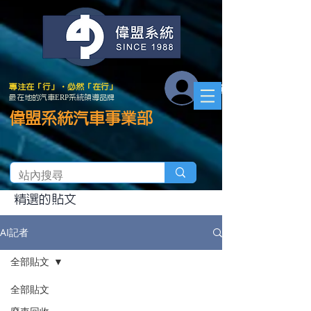
會員登入
專注在「行」．必然「在行」
最在地的汽車ERP系統領導品牌
偉盟系統汽車事業部
精選的貼文
AI記者
全部貼文
全部貼文