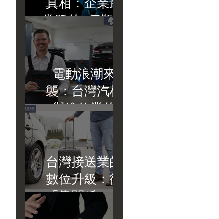
真相：企業最
常踩的5個瓶頸
與解法
電動浪潮來
襲：台灣汽材
與維修業的
「零件銀行」
戰略
台灣接送業的
數位升級：從
「靠關係」轉
向「靠系統」