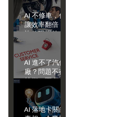
關鍵時刻
AI 不修車，但
讓效率翻倍：
汽修現場的真
正價值
AI 進不了汽修
廠？問題不在
技術，而在應
用方式
AI 落地卡關的