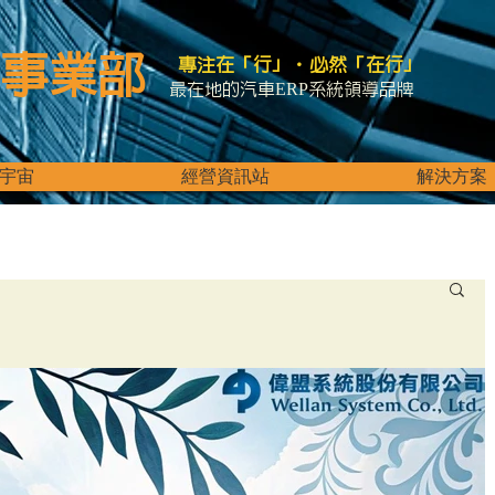
事業部
專注在「行」．必然「在行」
最在地的汽車ERP系統領導品牌
宇宙
經營資訊站
解決方案