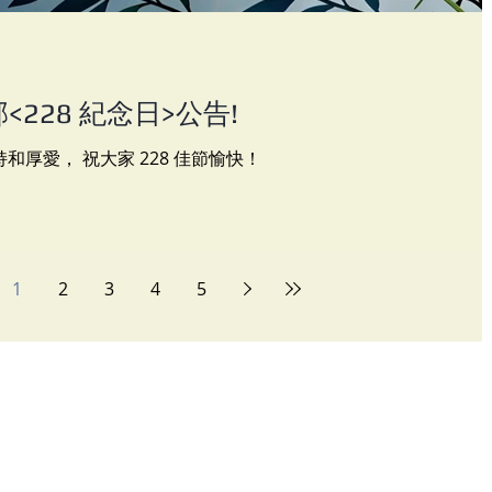
228 紀念日>公告!
厚愛， 祝大家 228 佳節愉快！
1
2
3
4
5