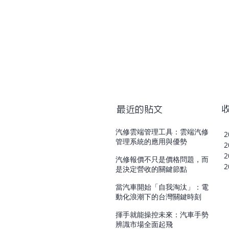
最近的貼文
汽修雲端管理工具：雲端汽修
2
管理系統的應用與優勢
2
2
汽修報價不只是價格問題，而
2
是決定營收的關鍵節點
當汽車開始「自我淘汰」：電
動化浪潮下的台灣關鍵時刻
揮手就能操控未來：汽車手勢
辨識市場全面起飛