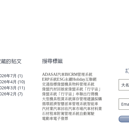
​搜尋標籤
收藏的貼文
ADAS
AI汽車
BI
CRM管理系統
026年7月
(1)
1 篇文章
ERP系統
ESG永續
Holiday
互聯網
026年4月
(10)
10 篇文章
交通指標
偉盟機具物料管理系統
026年3月
(11)
11 篇文章
偉盟汽材回娘家
偉盟系統「行宇宙」
026年2月
(7)
7 篇文章
偉盟系統「行宇宙」串聯出行商機
大型機具租賃系統
庫存管理
建議採購
循環經濟
智慧派車管理系統
智能車
汽材業
汽車回收
汽車市場
汽車材料業
石材
租車附駕管理系統
自動駕駛
電動車
電子發票