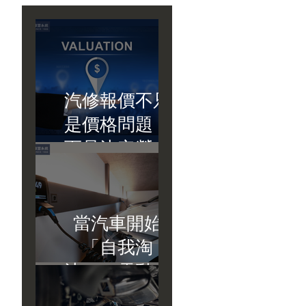
汽修報價不只
是價格問題，
而是決定營收
的關鍵節點
當汽車開始
「自我淘
汰」：電動化
浪潮下的台灣