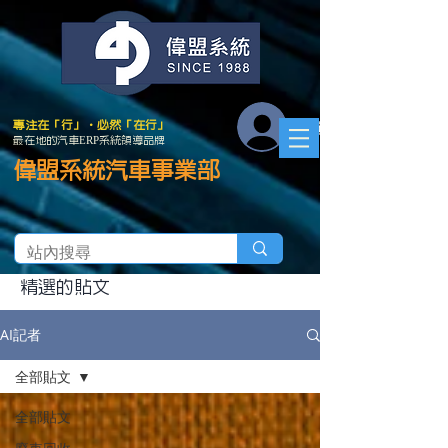
會員登入
專注在「行」．必然「在行」
最在地的汽車ERP系統領導品牌
偉盟系統汽車事業部
精選的貼文
AI記者
全部貼文
全部貼文