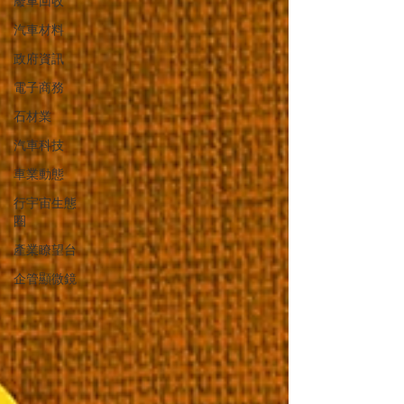
廢車回收
汽車材料
政府資訊
電子商務
石材業
汽車科技
車業動態
行宇宙生態
圈
產業瞭望台
企管顯微鏡