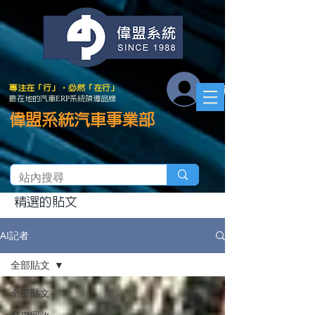
會員登入
專注在「行」．必然「在行」
最在地的汽車ERP系統領導品牌
偉盟系統汽車事業部
精選的貼文
AI記者
全部貼文
全部貼文