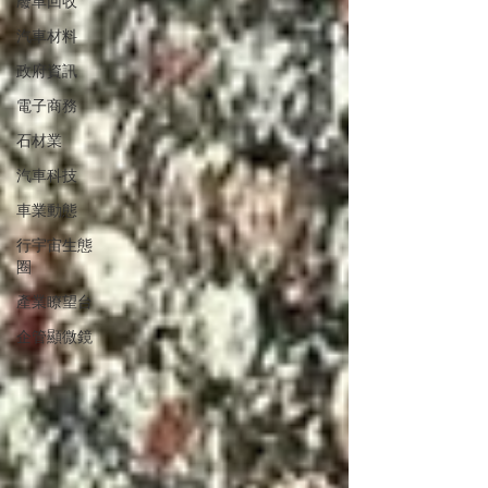
廢車回收
汽車材料
政府資訊
電子商務
石材業
汽車科技
車業動態
行宇宙生態
圈
產業瞭望台
企管顯微鏡