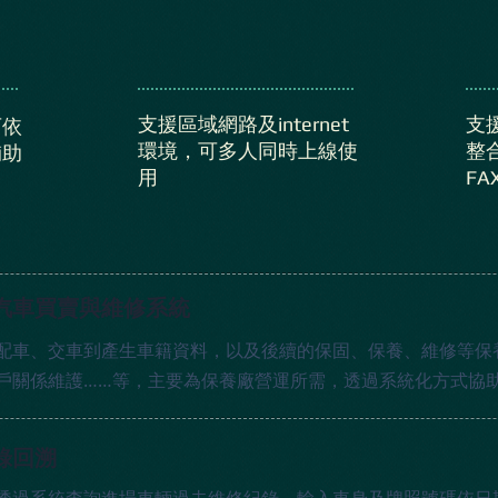
支援區域網路及internet
支援
可依
環境，可多人同時上線使
整合
輔助
用
F
。
汽車買賣與維修系統
配車、交車到產生車籍資料，以及後續的保固、保養、維修等保
戶關係維護……等，主要為保養廠營運所需，透過系統化方式協
錄回溯