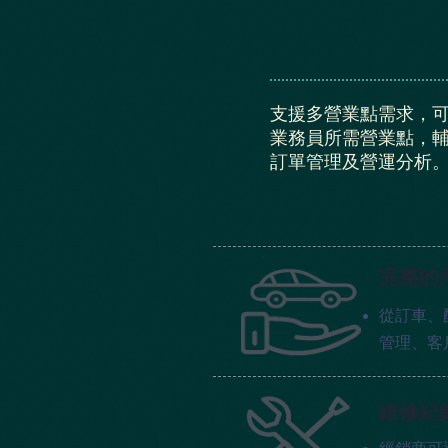
支援多營業點需求，
業務員所需營業點，
訂單管理及營運分析
完整的
從訂車、
管理、客
維修紀