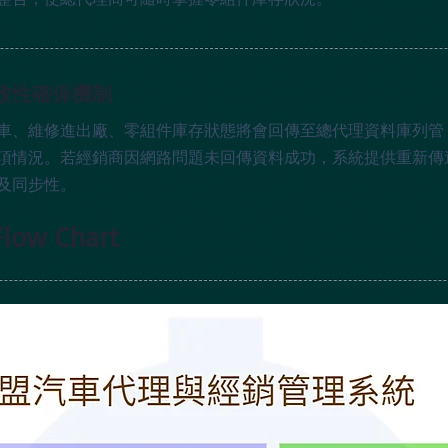
致性確保機制
車、維修進出廠、零組件庫存狀態將會回傳至總代理資料庫列管
項情況。若經銷商因網路問題未回傳資料成功，系統提供重新傳
及同步性。
ow Chart