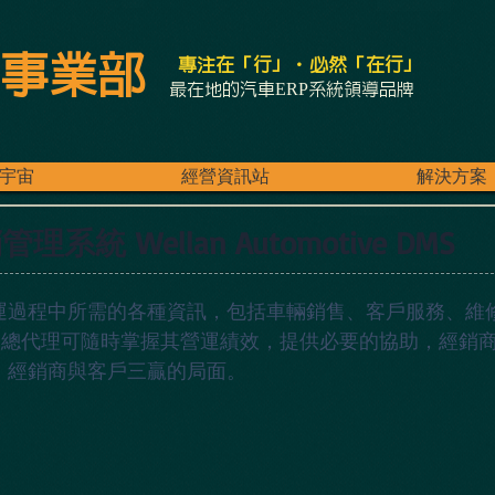
事業部
專注在「行」．必然「在行」
最在地的汽車ERP系統領導品牌
宇宙
經營資訊站
解決方案
銷管理系統
Wellan Automotive DMS
運過程中所需的各種資訊，包括車輛銷售、客戶服務、維
.等。讓總代理可隨時掌握其營運績效，提供必要的協助，經
、經銷商與客戶三贏的局面。