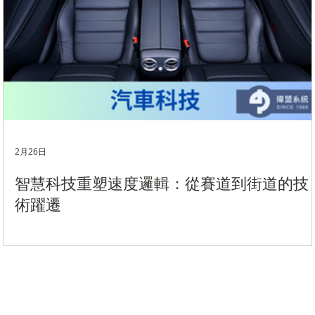
2月26日
I
智慧科技重塑速度邏輯：從賽道到街道的技
術躍遷