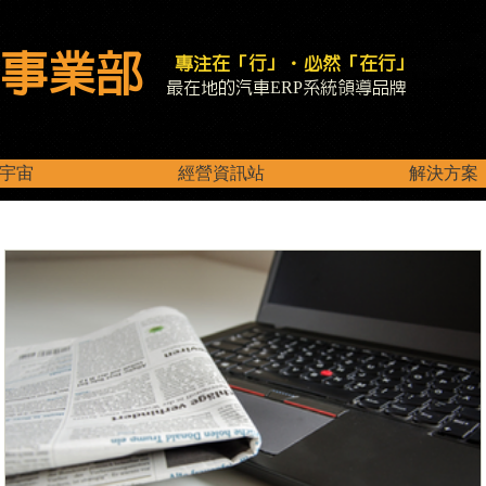
事業部
專注在「行」．必然「在行」
最在地的汽車ERP系統領導品牌
宇宙
經營資訊站
解決方案