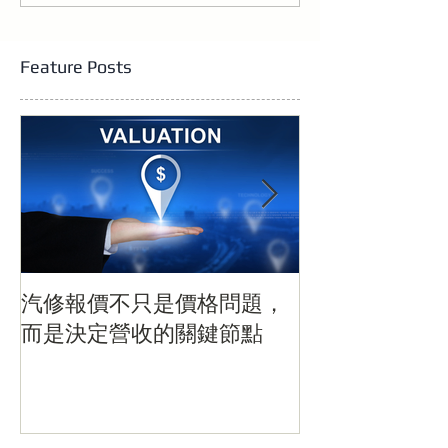
題，而是決定營收的關鍵
汰」：電動化浪
節點
灣關鍵時刻
Feature Posts
汽修報價不只是價格問題，
當汽車開始「
而是決定營收的關鍵節點
電動化浪潮下
刻