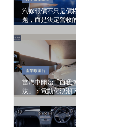
汽修報價不只是價格問
題，而是決定營收的關
鍵節點
產業瞭望台
當汽車開始「自我淘
汰」：電動化浪潮下的
台灣關鍵時刻