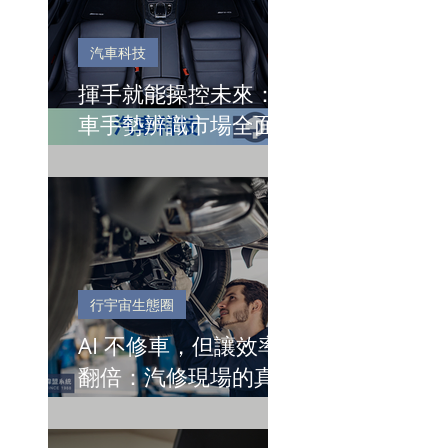
汽車科技
揮手就能操控未來：汽
車手勢辨識市場全面起
飛
行宇宙生態圈
AI 不修車，但讓效率
翻倍：汽修現場的真正
價值