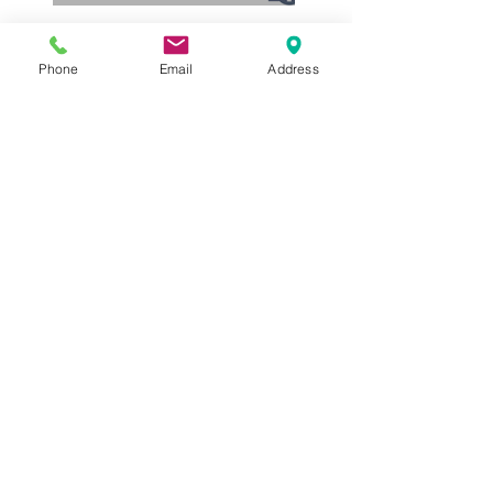
方式
Search By Tags
ADAS
AI汽車
BI
CRM管理系統
ERP系統
Phone
Email
Address
ESG永續
Holiday
互聯網
交通指標
偉盟機具物料管理系統
偉盟汽材回娘家
偉盟系統「行宇宙」
偉盟系統「行宇宙」串聯出行商機
大型機具租賃系統
庫存管理
建議採購
循環經濟
智慧派車管理系統
智能車
汽材業
汽車回收
汽車市場
汽車材料業
石材
租車附駕管理系統
自動駕駛
電動車
電子發票
Follow Us
Archive
Archive