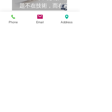
題不在技術，而在應用
方式
Search By Tags
Phone
Email
Address
ADAS
AI汽車
BI
CRM管理系統
ERP系統
ESG永續
Holiday
互聯網
交通指標
偉盟機具物料管理系統
偉盟汽材回娘家
偉盟系統「行宇宙」
偉盟系統「行宇宙」串聯出行商機
大型機具租賃系統
庫存管理
建議採購
循環經濟
智慧派車管理系統
智能車
汽材業
汽車回收
汽車市場
汽車材料業
石材
租車附駕管理系統
自動駕駛
電動車
電子發票
Follow Us
Archive