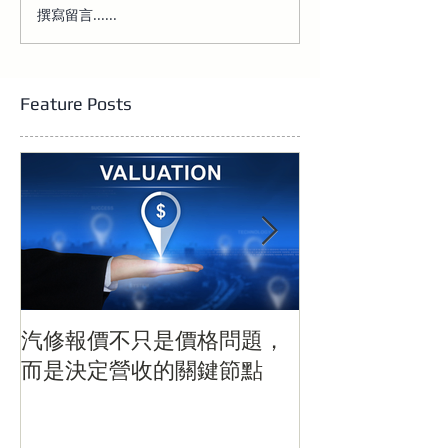
撰寫留言......
AI 不修車，但讓效率翻
台灣接送業的數
倍：汽修現場的真正價值
從「靠關係」轉
統」
Feature Posts
汽修報價不只是價格問題，
當汽車開始「
而是決定營收的關鍵節點
電動化浪潮下
刻