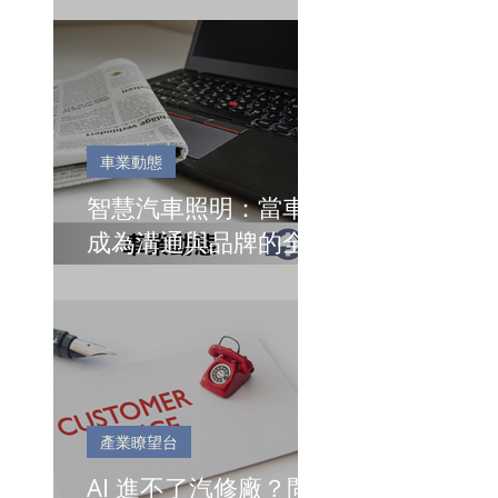
車業動態
智慧汽車照明：當車燈
成為溝通與品牌的全新
語言
產業瞭望台
AI 進不了汽修廠？問