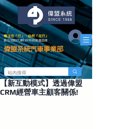
會員登入
專注在「行」．必然「在行」
最在地的汽車ERP系統領導品牌
偉盟系統汽車事業部
【新互動模式】透過偉盟
CRM經營車主顧客關係!