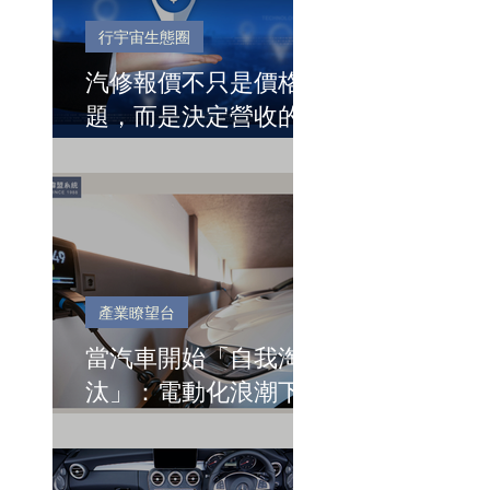
行宇宙生態圈
汽修報價不只是價格問
題，而是決定營收的關
鍵節點
產業瞭望台
當汽車開始「自我淘
汰」：電動化浪潮下的
台灣關鍵時刻