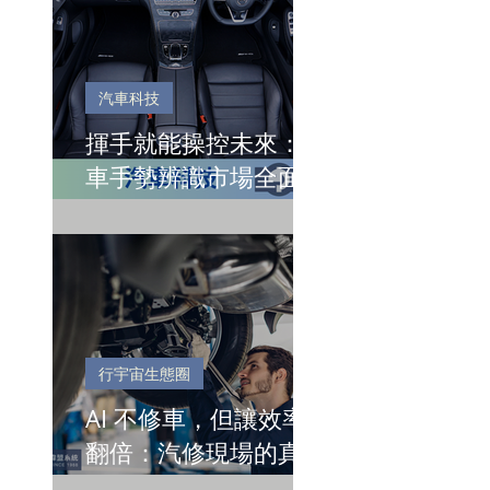
汽車科技
揮手就能操控未來：汽
車手勢辨識市場全面起
飛
行宇宙生態圈
AI 不修車，但讓效率
翻倍：汽修現場的真正
價值